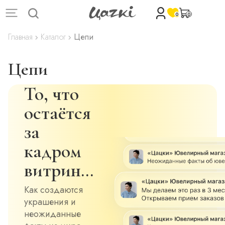
0
0
Главная
Каталог
Цепи
Цепи
То, что
остаётся
за
кадром
витрин…
Как создаются
украшения и
неожиданные