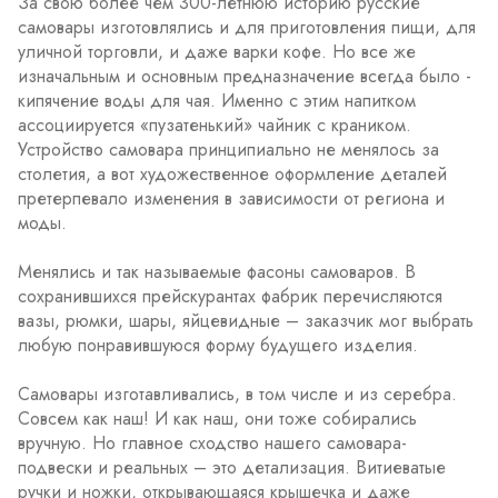
За свою более чем 300-летнюю историю русские
самовары изготовлялись и для приготовления пищи, для
уличной торговли, и даже варки кофе. Но все же
изначальным и основным предназначение всегда было -
кипячение воды для чая. Именно с этим напитком
ассоциируется «пузатенький» чайник с краником.
Устройство самовара принципиально не менялось за
столетия, а вот художественное оформление деталей
претерпевало изменения в зависимости от региона и
моды.
Менялись и так называемые фасоны самоваров. В
сохранившихся прейскурантах фабрик перечисляются
вазы, рюмки, шары, яйцевидные – заказчик мог выбрать
любую понравившуюся форму будущего изделия.
Самовары изготавливались, в том числе и из серебра.
Совсем как наш! И как наш, они тоже собирались
вручную. Но главное сходство нашего самовара-
подвески и реальных – это детализация. Витиеватые
ручки и ножки, открывающаяся крышечка и даже